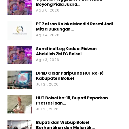
Boyong Piala Juara…
Agu 6, 2026
PT Zafran Kolaka Mandiri Resmi Jadi
Mitra Dukungan…
Agu 4, 2026
Semifinal Leg Kedua: Ridwan
Abdullah ZM FC Bolsel…
Agu 3, 2026
DPRD Gelar Paripurna HUT ke-18
Kabupaten Bolsel
Jul 21, 2026
HUT Bolsel ke-18, Bupati Paparkan
Prestasi dan…
Jul 21, 2026
Bupati dan Wabup Bolsel
Berhentikan dan Melantik…