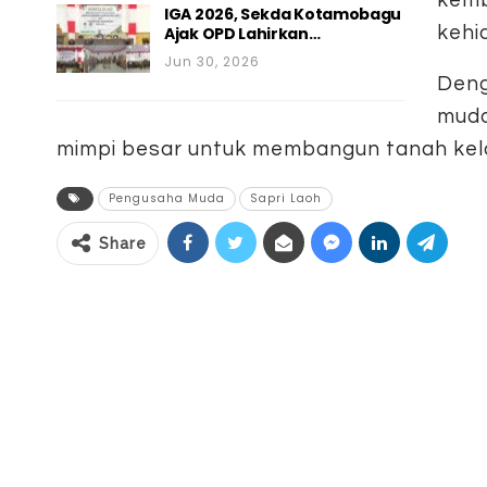
IGA 2026, Sekda Kotamobagu
kehi
Ajak OPD Lahirkan…
Jun 30, 2026
Deng
muda
mimpi besar untuk membangun tanah kel
Pengusaha Muda
Sapri Laoh
Share