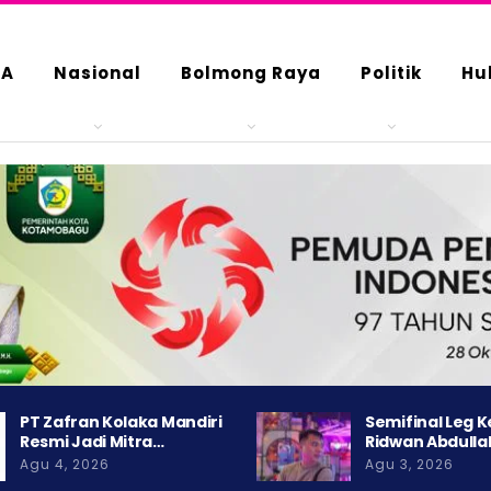
DA
Nasional
Bolmong Raya
Politik
Hu
PT Zafran Kolaka Mandiri
Semifinal Leg 
Resmi Jadi Mitra…
Ridwan Abdulla
Agu 4, 2026
Agu 3, 2026