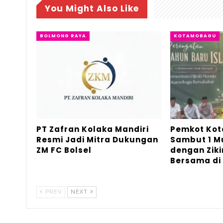
You Might Also Like
BOLMONG RAYA
KOTAMOBAGU
PT Zafran Kolaka Mandiri
Pemkot Ko
Resmi Jadi Mitra Dukungan
Sambut 1 
ZM FC Bolsel
dengan Ziki
Bersama di
PREV
NEXT