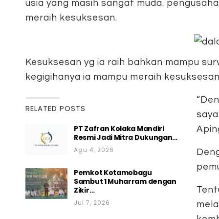
usia yang masih sangat muda. pengusaha s
meraih kesuksesan.
Kesuksesan yg ia raih bahkan mampu surv
kegigihanya ia mampu meraih kesuksesan
“Den
RELATED POSTS
saya
PT Zafran Kolaka Mandiri
Apin
Resmi Jadi Mitra Dukungan…
Agu 4, 2026
Deng
pemu
Pemkot Kotamobagu
Sambut 1 Muharram dengan
Tent
Zikir…
Jul 7, 2026
mela
kemb