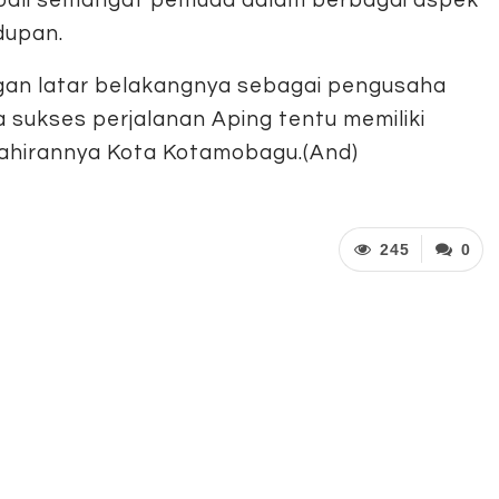
dupan.
an latar belakangnya sebagai pengusaha
 sukses perjalanan Aping tentu memiliki
ahirannya Kota Kotamobagu.(And)
245
0