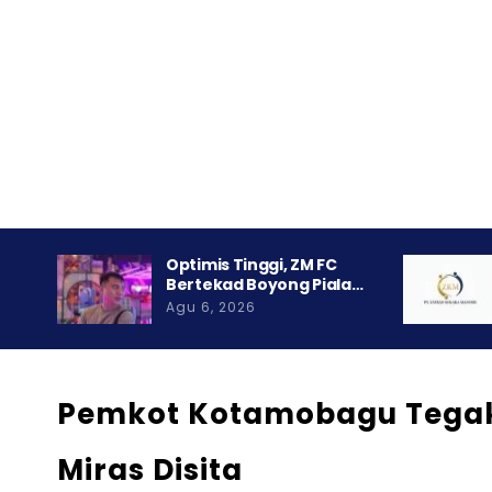
Optimis Tinggi, ZM FC
Bertekad Boyong Piala…
Agu 6, 2026
Pemkot Kotamobagu Tegak
Miras Disita