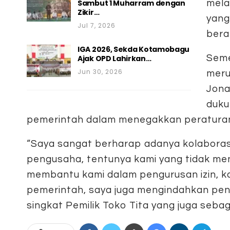
Sambut 1 Muharram dengan
mela
Zikir…
yang
Jul 7, 2026
bera
IGA 2026, Sekda Kotamobagu
Seme
Ajak OPD Lahirkan…
Jun 30, 2026
meru
Jona
duku
pemerintah dalam menegakkan peraturan
“Saya sangat berharap adanya kolaboras
pengusaha, tentunya kami yang tidak men
membantu kami dalam pengurusan izin, 
pemerintah, saya juga mengindahkan pengu
singkat Pemilik Toko Tita yang juga se