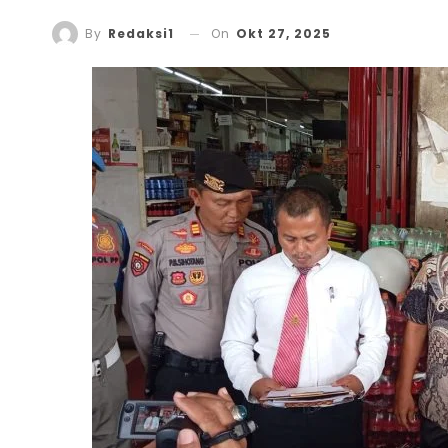
On
Okt 27, 2025
By
Redaksi1