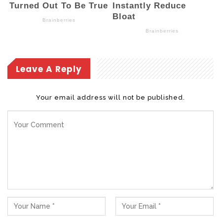
terbangun, menurutnya, menjadi modal
penting dalam menjaga stabilitas
keamanan serta mendukung pembangunan
di Kota Kotamobagu.
Leave A Reply
“Saya berharap, semangat yang lahir dari
Motabi Cup ini tidak berhenti hanya saat
Your email address will not be published.
perlombaan selesai, namun jadikan
semangat sportivitas sebagai budaya
dalam kehidupan bermasyarakat, jadikan
semangat kebersamaan sebagai fondasi
dalam membangun daerah dan jadikan
semangat kebersamaan sebagai
persatuan dalam menjaga keamanan dan
ketertiban. Mari terus bergandengan