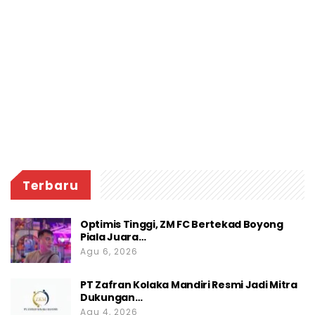
momentum Hari Bhayangkara ke-80
semakin mempererat hubungan harmonis
antara pemerintah daerah, aparat
keamanan, dan masyarakat dalam
membangun daerah yang aman, sehat, dan
penuh kebersamaan.(And)
Terbaru
Optimis Tinggi, ZM FC Bertekad Boyong
Piala Juara…
Agu 6, 2026
PT Zafran Kolaka Mandiri Resmi Jadi Mitra
Dukungan…
Agu 4, 2026