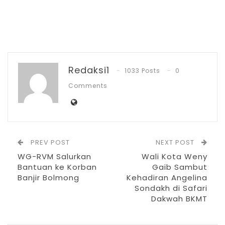
sambutan Kapolres, Wakapolres
Kotamobagu Kompol Romel Pontoh,
menyampaikan bahwa lomba tenis
lapangan tersebut digelar dalam rangka
Redaksi1
memperingati Hari Bhayangkara ke 80
1033 Posts
0
tahun sebagai momentum penting bagi
Comments
Polri untuk melakukan refleksi, evaluasi
sekaligus memperkuat komitmen
pengabdian kepada bangsa dan negara.
PREV POST
NEXT POST
Lanjutnya, tema peringatan Hari
WG-RVM Salurkan
Wali Kota Weny
Bantuan ke Korban
Gaib Sambut
Bhayangkara tahun ini, “Polisi untuk
Banjir Bolmong
Kehadiran Angelina
masyarakat, bersatu dalam sportivitas
Sondakh di Safari
Dakwah BKMT
mengabdi untuk masyarakat” bukan
sekadar slogan, melainkan komitmen yang