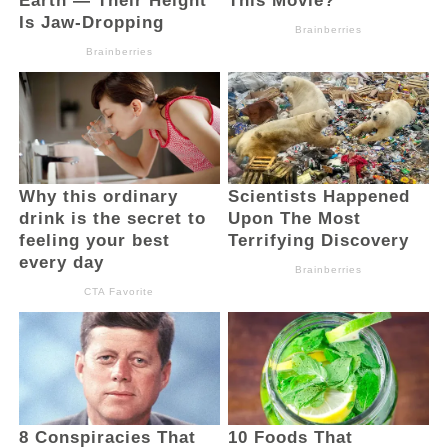
perbedaan jabatan, prosesi, suku, agama
maupun latar belakang. Yang ada adalah
semangat kebersamaan, semangat
berjuang dan semangat menjadi lebih baik.
Olehnya saya mengajak kepada seluruh
peserta, untuk menjadikan ajang ini sebagai
sarana mempererat silaturahmi dan
memperkuat rasa persaudaraan,”
harapnya.
Dalam kesempatan tersebut, Kompol
Romel juga menyampaikan apresiasi
kepada seluruh pihak yang telah
berkontribusi dalam menyukseskan
kegiatan tersebut. Sinergitas yang