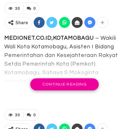
30
0
Share
MEDIONET.CO.ID,KOTAMOBAGU
– Wakili
Wali Kota Kotamobagu, Asisten I Bidang
Pemerintahan dan Kesejahteraan Rakyat
Setda Pemerintah Kota (Pemkot)
Kotamobagu, Sahaya S Mokoginta
menghadiri pembukaan lomba tenis
CONTINUE READING
lapangan bertajuk Motabi Cup 2026, Jumat
(5/6/2026).
Kegiatan yang digelar dalam rangka
30
0
memperingati Hari Bhayangkara ke-80