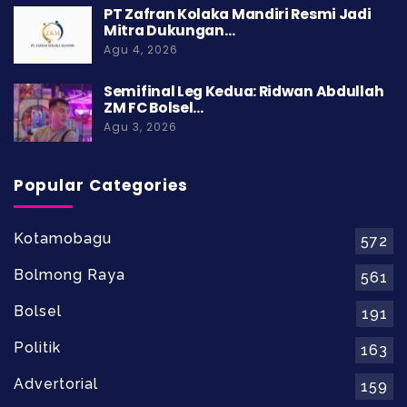
PT Zafran Kolaka Mandiri Resmi Jadi
Mitra Dukungan…
Agu 4, 2026
Semifinal Leg Kedua: Ridwan Abdullah
ZM FC Bolsel…
Agu 3, 2026
Popular Categories
Kotamobagu
572
Bolmong Raya
561
Bolsel
191
Politik
163
Advertorial
159