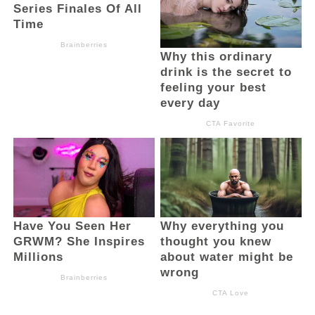
Diketahui, upacara peringatan HUT RI ke-
78 di Kabupaten Bolsel, dihadiri seluruh
pejabat diantaranya Wakil Bupati Bolsel
Deddy Abdul Hamid, Forkopimda,
Sekertaris Daerah Bolsel, anggota DPRD
Bolsel, Ketua Tim Penggerak PKK Bolsel,
TNI, Polri, dan diikuti seluruh ASN, Sangadi
bersama aparat desa, serta tokoh-tokoh
masyarakat.
(Advertorial)