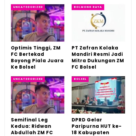
UNCATEGORIZED
BOLMONG RAYA
Upacara peringatan Detik-detik
Proklamasi, diawali dengan pembacaan
teks Proklamasi oleh Ketua DPRD Bolsel,
penyerahan bendera merah putih kepada
Optimis Tinggi, ZM
PT Zafran Kolaka
Paskibraka oleh Bupati Bolsel, sekaligus
FC Bertekad
Mandiri Resmi Jadi
Boyong Piala Juara
Mitra Dukungan ZM
dilanjutkan pengibaran serta pembacaan
Ke Bolsel
FC Bolsel
UUD 1945.
UNCATEGORIZED
BOLSEL
Semifinal Leg
DPRD Gelar
Kedua: Ridwan
Paripurna HUT ke-
Abdullah ZM FC
18 Kabupaten