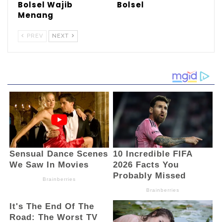
Bolsel Wajib
Bolsel
Menang
PREV
NEXT
Usai pelaksanaan upacara Bupati Bolsel
menyerahkan piagam penghargaan kepada
pemenang lomba desa dan sertifikat
kepada masyarakat. Dalam momentum
peringatan HUT RI ke-78 ini, juga akan
digelar pesta rakyat.