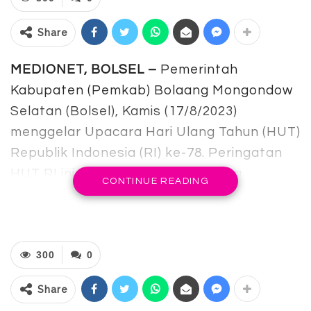
Share
MEDIONET, BOLSEL –
Pemerintah
Kabupaten (Pemkab) Bolaang Mongondow
Selatan (Bolsel), Kamis (17/8/2023)
menggelar Upacara Hari Ulang Tahun (HUT)
Republik Indonesia (RI) ke-78. Peringatan
HUT RI ini digelar di lapangan Desa
CONTINUE READING
Dumagin B, Kecamatan Pinilosian Timur.
Para upacara peringatan HUT RI ke-78,
Bupati Bolsel Hi. Iskandar Kamaru,
300
0
bertindak selaku inspektur upacara.
Sementara yang bertugas sebagai
Share
pengibar sang saka merah putih yakni,