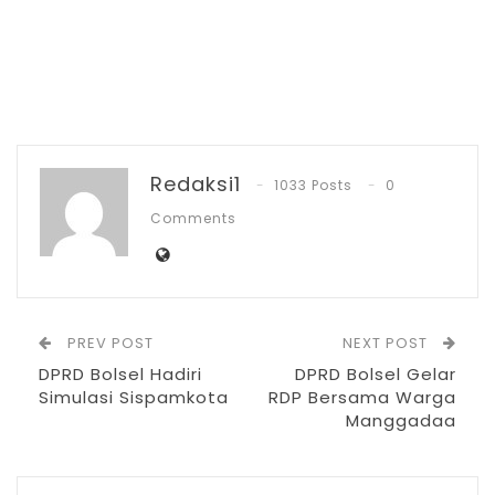
Dalam kegiatan itu, para Sangadi dan
Sekdes se-Bolsel, kembali mendapatkan
tambahan ilmu dan pengetahuan lewat
Redaksi1
1033 Posts
0
kegiatan Bimtek tersebut. Bupati Bolsel
Comments
dalam sambutannya meminta agar para
Sangadi dan Sekdes mengikuti dengan
sungguh-sungguh kegiatan ini dan
menyimak semua materi yang disampaikan
PREV POST
NEXT POST
oleh para narasumber.
DPRD Bolsel Hadiri
DPRD Bolsel Gelar
Simulasi Sispamkota
RDP Bersama Warga
Manggadaa
RELATED POSTS
PT Zafran Kolaka Mandiri Resmi Jadi Mitra
Dukungan…