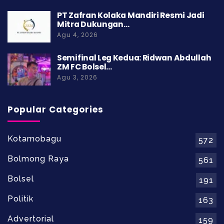
PT Zafran Kolaka Mandiri Resmi Jadi
Mitra Dukungan…
Agu 4, 2026
Semifinal Leg Kedua: Ridwan Abdullah
ZM FC Bolsel…
Agu 3, 2026
Popular Categories
Kotamobagu
572
Bolmong Raya
561
Bolsel
191
Politik
163
Advertorial
159