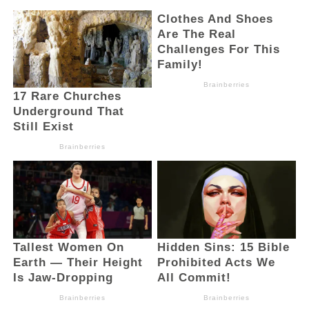
“Saya minta ikuti kegiatan ini dengan
semangat dan simak semua materi yang
akan dipaparkan nanti, terutama materi
dari Dirjen Bina Pemdes terkait peran desa
dalam menuju Indonesia Emas tahun 2045,”
pinta Bupati.
(Advertorial)