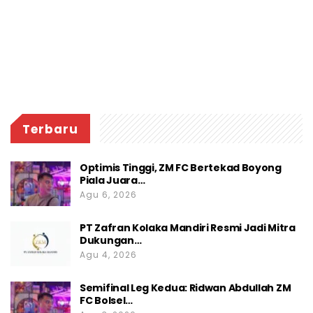
Terbaru
Optimis Tinggi, ZM FC Bertekad Boyong
Piala Juara…
Agu 6, 2026
PT Zafran Kolaka Mandiri Resmi Jadi Mitra
Dukungan…
Agu 4, 2026
Semifinal Leg Kedua: Ridwan Abdullah ZM
FC Bolsel…