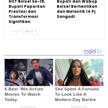
HUT Bolsel ke-18,
Bupati dan Wabup
Bupati Paparkan
Bolsel Berhentikan
“Setelah Bimtek ini, nantinya bisa
Prestasi dan
dan Melantik 14 Pj
menerapkan ke desa masing-masing ilmu
Transformasi
Sangadi
Signifikan
yang didapatkan,” kata Bupati.
PREV
NEXT
Dikatakannya lagi, saat ini panitia sudah
menghadirkan langsung Dirjen Bina
Pemerintahan Desa Kemendagri, sebagai
narasumber.