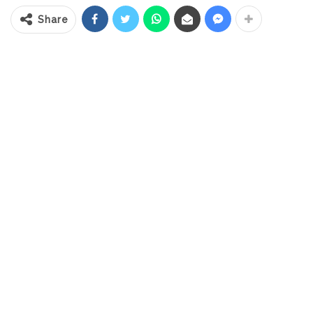
berlangsung hingga 22 September
Share
mendatang.
Kegiatan tersebut dihadiri Direktur
Jenderal Bina Pemerintahan Desa
Kemendagri, Dr. Eko Prasetyanto Purnomo
Putra SSi, MSi, MA, dan diikuti seluruh
kepala desa (Sangadi) dan Sekertaris Desa
se Kabupaten Bolsel.