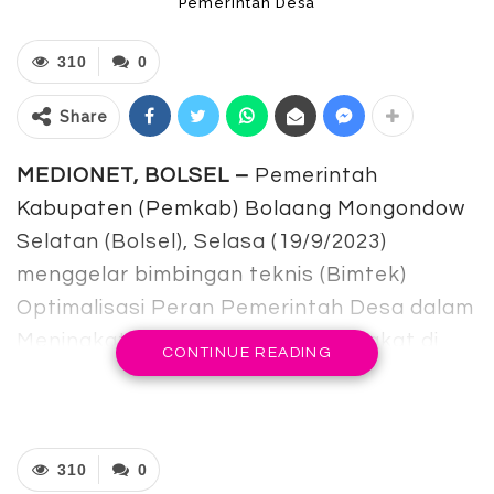
Pemerintah Desa
310
0
Share
MEDIONET, BOLSEL –
Pemerintah
Kabupaten (Pemkab) Bolaang Mongondow
Selatan (Bolsel), Selasa (19/9/2023)
menggelar bimbingan teknis (Bimtek)
Optimalisasi Peran Pemerintah Desa dalam
Meningkatkan Partisipasi Masyarakat di
CONTINUE READING
Desa. Bimtek tersebut dibuka langsung
Bupati Bolsel Hi. Iskandar Kamaru, S PT,
M.Si, bertempat di Hotel Best Western
310
0
Mangga Dua Jakarta, dan akan