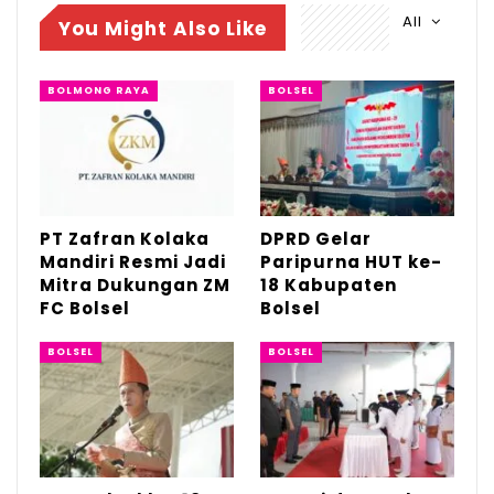
All
You Might Also Like
Agu 4, 2026
DPRD Gelar Paripurna HUT ke-18
BOLMONG RAYA
BOLSEL
Kabupaten Bolsel
Jul 21, 2026
HUT Bolsel ke-18, Bupati Paparkan Prestasi
dan…
Jul 21, 2026
PT Zafran Kolaka
DPRD Gelar
Mandiri Resmi Jadi
Paripurna HUT ke-
Mitra Dukungan ZM
18 Kabupaten
FC Bolsel
Bolsel
BOLSEL
BOLSEL