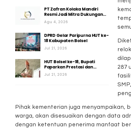
menj
PT Zafran Kolaka Mandiri
kema
Resmi Jadi Mitra Dukungan…
temp
Agu 4, 2026
semu
DPRD Gelar Paripurna HUT ke-
18 Kabupaten Bolsel
Dike
Jul 21, 2026
relo
dila
HUT Bolsel ke-18, Bupati
Paparkan Prestasi dan…
287 
Jul 21, 2026
fasi
SMP,
peng
Pihak kementerian juga menyampaikan, 
warga, akan disesuaikan dengan data ad
dengan ketentuan penerima manfaat ben