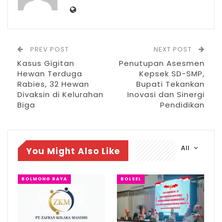
Agu 4, 2026
DPRD Gelar Paripurna HUT ke-18
Kabupaten Bolsel
Jul 21, 2026
PREV POST
NEXT POST
Kasus Gigitan
Penutupan Asesmen
HUT Bolsel ke-18, Bupati Paparkan Prestasi
Hewan Terduga
Kepsek SD-SMP,
dan…
Rabies, 32 Hewan
Bupati Tekankan
Jul 21, 2026
Divaksin di Kelurahan
Inovasi dan Sinergi
Biga
Pendidikan
Dalam penyampaiannya, Bupati Bolsel
menegaskan, bahwa kehadiran Pemkab
All
You Might Also Like
Bolsel dalam kegiatan itu merupakan wujud
komitmen nyata pemerintah daerah dalam
BOLMONG RAYA
BOLSEL
menjaga kelestarian lingkungan secara
berkelanjutan.