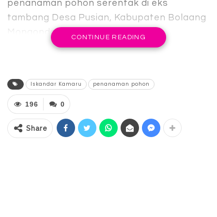
penanaman pohon serentak di eks
tambang Desa Pusian, Kabupaten Bolaang
Mongondow.
CONTINUE READING
Kegiatan tersebut, juga dihadiri Kepala
Kejaksaan Tinggi (Kajati) Sulawesi Utara
(Sulut), Jacob H. Pettipellohy, Bupati
Iskandar Kamaru
penanaman pohon
Bolmong Yusra Alhabsy, bersama unsur
196
0
Forkopimda Sulut.
Share
Hal ini menjadi simbol kolaborasi lintas
daerah dan institusi dalam upaya pemulihan
lingkungan, serta rehabilitasi lahan
pascatambang di wilayah Totabuan.