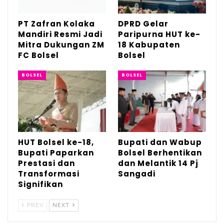
“Kehadiran kami di sini adalah bentuk
dukungan moral sekaligus komitmen
PT Zafran Kolaka
DPRD Gelar
Mandiri Resmi Jadi
Paripurna HUT ke-
bersama, untuk memulihkan dan menjaga
Mitra Dukungan ZM
18 Kabupaten
kelestarian alam di tanah Totabuan.
FC Bolsel
Bolsel
Lingkungan adalah warisan yang harus kita
BOLSEL
BOLSEL
jaga bersama lintas daerah dan lintas
generasi,” jelas Iskandar.
Bupati juga menegaskan, pentingnya
kolaborasi antar pemerintah daerah dan
HUT Bolsel ke-18,
Bupati dan Wabup
seluruh pemangku kepentingan, agar upaya
Bupati Paparkan
Bolsel Berhentikan
Prestasi dan
dan Melantik 14 Pj
rehabilitasi lingkungan tidak bersifat
Transformasi
Sangadi
seremonial, melainkan berdampak nyata
Signifikan
bagi masyarakat dan alam.
PREV
NEXT
“Rehabilitasi lahan pascatambang tidak