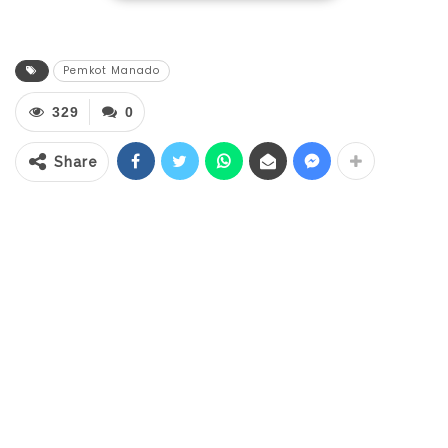
pekan ini akan segera disalurkan kepada
warga.
Pemkot Manado
Sammy mengatakan bahwa pendataan dari
329
0
11 kecamatan yang ada di Kota Manado
baru rampung Selasa (21/4/2020). “Data
Share
sementara penerima bantuan sesuai yang
dimasukan para kepala lingkungan yakni
66.920 Kepala Keluarga (KK) dan jika belum
ada yang terdata sebagai penerima,
silahkan melapor ke kelurahan,” terangnya.
RELATED POSTS
Pemkab Bolsel Uji Coba Alun-Alun Sebagai
Pusat…