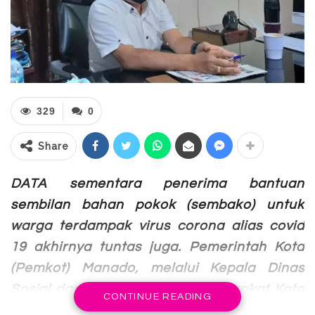
329
0
Share
DATA sementara penerima bantuan
sembilan bahan pokok (sembako) untuk
warga terdampak virus corona alias covid
19 akhirnya tuntas juga. Pemerintah Kota
(Pemkot) Manado, melalui Kepala Dinas
Sosial dan Pemberdayaan Masyarakat Kota
CONTINUE READING
Manado, Sammy Kaawoan memastikan