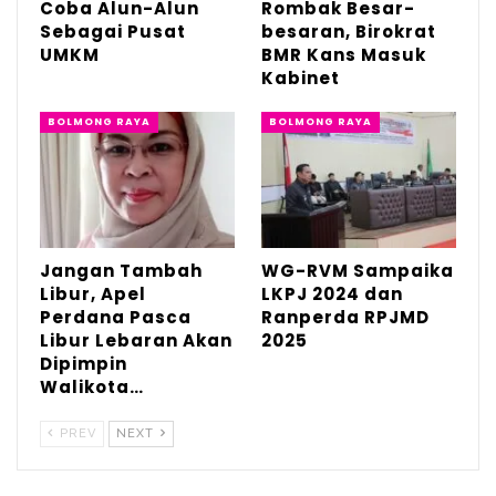
Coba Alun-Alun
Rombak Besar-
Sebagai Pusat
besaran, Birokrat
UMKM
BMR Kans Masuk
Kabinet
BOLMONG RAYA
BOLMONG RAYA
Jangan Tambah
WG-RVM Sampaika
Libur, Apel
LKPJ 2024 dan
Perdana Pasca
Ranperda RPJMD
Libur Lebaran Akan
2025
Dipimpin
Walikota…
PREV
NEXT