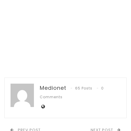
Jan 14, 2026
YSK-Viktory Bakal Rombak Besar-besaran,
Birokrat…
Apr 11, 2025
Jangan Tambah Libur, Apel Perdana Pasca
Libur…
Apr 7, 2025
Medionet
Mantan Cama Wanea itu menegaskan,
65 Posts
0
sesuai instruksi pak wali kota, bantuan
Comments
sembako harus tersalur pekan ini.
“Mekanisme penyaluran bantuan nantinya
akan diserahkan door to door oleh kepala
PREV POST
NEXT POST