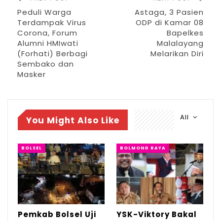
lingkungan didampingi anggota Babinsa
Peduli Warga
Astaga, 3 Pasien
dan Bhabinkamtibmas serta tetap
Terdampak Virus
ODP di Kamar 08
mengacu pada aturan social distancing,”
Corona, Forum
Bapelkes
Alumni HMIwati
Malalayang
kata Sammy yang memastikan penyaluran
(Forhati) Berbagi
Melarikan Diri
dipastikan Jumat (24/4/2020).
Sembako dan
Masker
Perlu diketahui, paket bantuan sembako
dari Pemkot Manado per kepala keluarga
berupa 10 kilogram beras, 2 kilogram gula
All
You Might Also Like
pasir, 10 bungkus mie instan, 3 sachet kopi
dan 10 kaleng ikan kaleng.
(ale)
BOLSEL
BOLMONG RAYA
Pemkab Bolsel Uji
YSK-Viktory Bakal