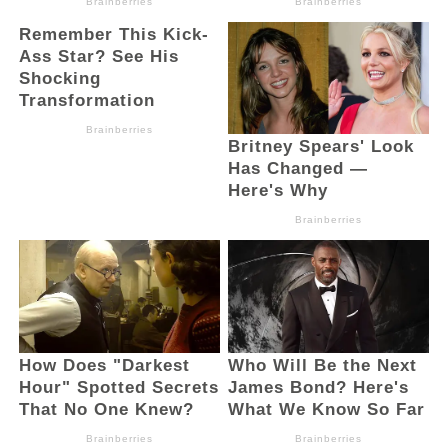
Sementara itu, Bupati Bolsel
menyampaikan dukungan penuh Pemda
terhadap tiga Ranperda inisiatif DPRD,
termasuk Ranperda PPNS, Pariwisata, dan
Jaminan Sosial Ketenagakerjaan.
“Regulasi ini bukan hanya memenuhi