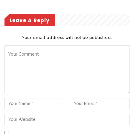
kebutuhan administratif, tetapi menjadi
instrumen penting penguatan pelayanan,
ekonomi, dan perlindungan sosial di Bolsel,”
Leave A Reply
jelasnya.
Your email address will not be published.
Bupati mengatakan, Pemda Bolsel juga
mengajukan tiga Ranperda penting di luar
Propemperda, yaitu Dana Cadangan
Pilkada 2029, RP3KP, dan RTRW 2025–2045.
Menurut Bupati langkah ini sebagai bagian
dari tata kelola yang visioner.
“Kita harus berani berpikir jangka panjang.
Pemerintahan itu bukan hanya soal hari ini,
tapi tentang menyiapkan Bolsel untuk 10–
20 tahun ke depan,” terang Bupati.