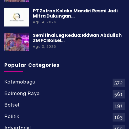
PT Zafran Kolaka Mandiri Resmi Jadi
Mitra Dukungan…
Agu 4, 2026
Semifinal Leg Kedua: Ridwan Abdullah
ZM FC Bolsel…
Agu 3, 2026
Popular Categories
Kotamobagu
572
Bolmong Raya
561
Bolsel
191
Politik
163
Advertorial
159