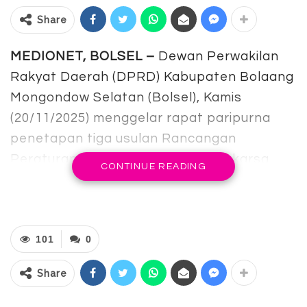
Share
MEDIONET, BOLSEL –
Dewan Perwakilan
Rakyat Daerah (DPRD) Kabupaten Bolaang
Mongondow Selatan (Bolsel), Kamis
(20/11/2025) menggelar rapat paripurna
penetapan tiga usulan Rancangan
Peraturan Daerah (Ranperda) prakarsa
CONTINUE READING
dari Pemerintah Daerah (Pemda) di luar
Propemperda tahun 2026.
Paripurna tersebut berlangsung di gedung
101
0
DPR Bolsel, dan dipimpin Ketua DPRD Arifin
Olii, yang didampingi oleh wakil ketua,
Share
Ridwan Olii, dan Jelfi Djauhari, serta dihadiri