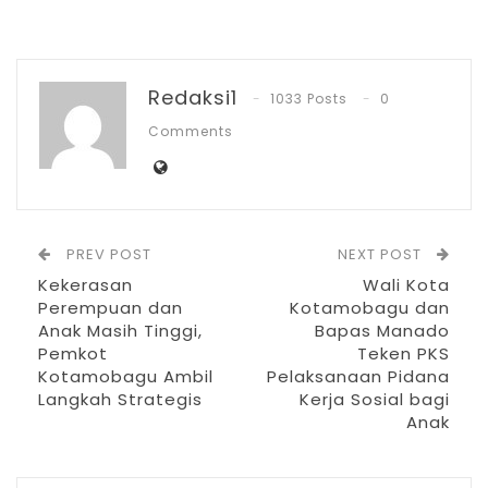
Perangkat Daerah (OPD), pejabat
administrator, unsur forkompinda, dan staf
ahli. Melalui rapat paripurna tersebut,
Redaksi1
1033 Posts
0
DPRD dan Pemda menetapkan tiga
Comments
Ranperda prakarsa eksekutif di luar
Propemperda 2026, serta membahas juga
tiga Ranperda inisiatif DPRD.
PREV POST
NEXT POST
Kekerasan
Wali Kota
Perempuan dan
Kotamobagu dan
Anak Masih Tinggi,
Bapas Manado
Pemkot
Teken PKS
Kotamobagu Ambil
Pelaksanaan Pidana
Langkah Strategis
Kerja Sosial bagi
Anak