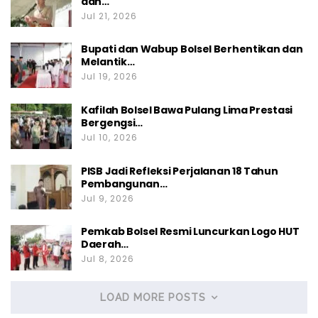
dan…
Jul 21, 2026
Bupati dan Wabup Bolsel Berhentikan dan
Melantik…
Jul 19, 2026
Kafilah Bolsel Bawa Pulang Lima Prestasi
Bergengsi…
Jul 10, 2026
PISB Jadi Refleksi Perjalanan 18 Tahun
Pembangunan…
Jul 9, 2026
Pemkab Bolsel Resmi Luncurkan Logo HUT
Daerah…
Jul 8, 2026
LOAD MORE POSTS