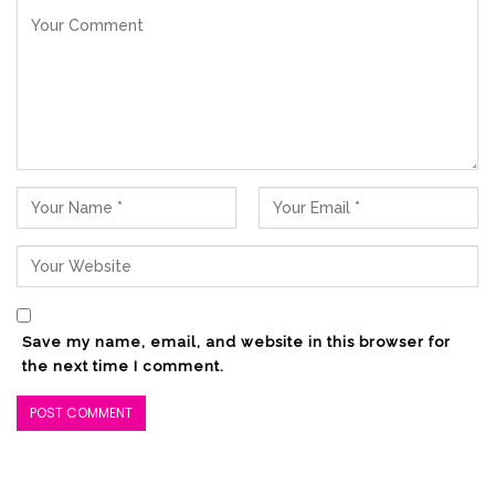
“Mohon maaf atas penyesuaian tersebut.
Tapi kita tetap bersyukur dan mendukung
program-program pemerintah pusat,”
Save my name, email, and website in this browser for
pintanya. (Advertorial)
the next time I comment.