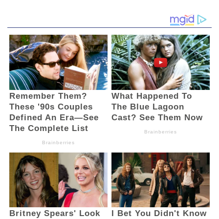
“Setelah RUU APBN 2026 ditetapkan
menjadi Undang-Undang, terjadi penurunan
drastis transfer pusat ke daerah. Sekitar
96 persen belanja daerah masih
bergantung pada pemerintah pusat, dan
tahun 2026 mengalami penurunan hingga 41
persen. Hal ini berdampak signifikan,
termasuk pemotongan TPP ASN sebesar
30–40 persen,” jelasnya.