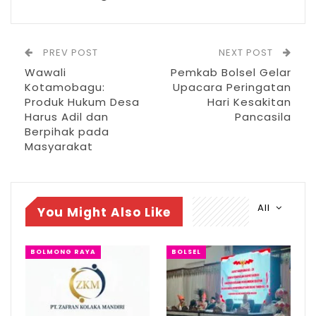
Pada rapat paripurna ini, tiga fraksi DPRD
Bolsel menyatakan setuju dan siap
PREV POST
NEXT POST
membahas tiga agenda paripurna tersebut
Wawali
Pemkab Bolsel Gelar
ke tahap selanjutnya.
Kotamobagu:
Upacara Peringatan
Produk Hukum Desa
Hari Kesakitan
Bupati Bolsel dalam sambutannya,
Harus Adil dan
Pancasila
Berpihak pada
menyampaikan terima kasih kepada
Masyarakat
pimpinan dan anggota DPRD yang telah
melaksanakan rapat paripurna tersebut.
Dijelaskannya, prognosis struktur APBD
All
You Might Also Like
Tahun Anggaran 2026 dalam dokumen KUA-
PPAS.
BOLMONG RAYA
BOLSEL
RELATED POSTS
PT Zafran Kolaka Mandiri Resmi Jadi Mitra