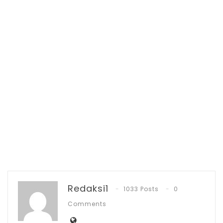
dihadiri Bupati Bolsel Hi. Iskandar Kamaru,
S.Pt, M.Si. Paripurna ini juga dihadiri seluruh
anggota DPRD Bolsel, Sekertaris Daerah,
pimpinan OPD, Camat dan Sangadi.
Redaksi1
1033 Posts
0
Comments