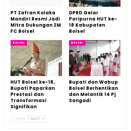
Dukungan…
Agu 4, 2026
PT Zafran Kolaka
DPRD Gelar
Mandiri Resmi Jadi
Paripurna HUT ke-
Mitra Dukungan ZM
18 Kabupaten
DPRD Gelar Paripurna HUT ke-18
Kabupaten Bolsel
FC Bolsel
Bolsel
Jul 21, 2026
BOLSEL
BOLSEL
HUT Bolsel ke-18, Bupati Paparkan Prestasi
dan…
Jul 21, 2026
HUT Bolsel ke-18,
Bupati dan Wabup
Bupati Paparkan
Bolsel Berhentikan
Prestasi dan
dan Melantik 14 Pj
Transformasi
Sangadi
Signifikan
PREV
NEXT