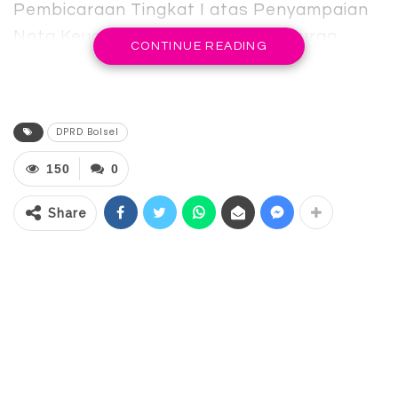
Pembicaraan Tingkat I atas Penyampaian
Nota Keuangan Rancangan Peraturan
CONTINUE READING
Daerah tentang Anggaran Pendapatan
dan Belanja Daerah (APBD) Tahun
Anggaran 2025 dan Pembicaraan Tingkat I
DPRD Bolsel
atas empat Rancangan Peraturan Daerah
(Ranperda) Inisiatif DPRD Tahun 2025 serta
150
0
Penetapan Program Pembentukan
Share
Peraturan Daerah (Propemperda) Tahun
2026.
Rapat paripurna yang yang dilaksanakan di
gedung DPRD Bolsel dipimpin langsung
ketua DPRD Arifin Olli, didampingi Wakil
Ketua Djelfi Djahari dan Ridwan Olii, serta