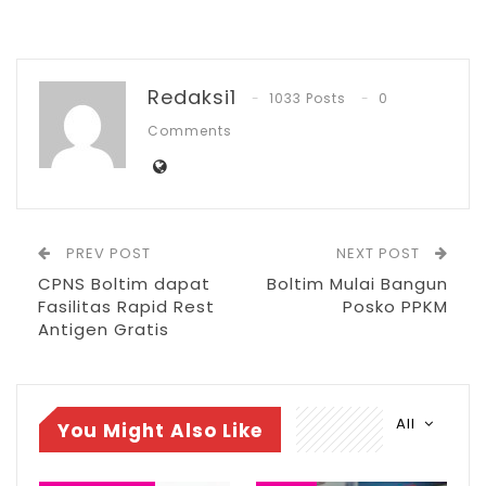
yang akan datang. Tentunya kalian lebih
giat lagi untuk belajar dan berusaha,” kata
Bupati, menyemangati para peserta.
Redaksi1
1033 Posts
0
Comments
RELATED POSTS
PT Zafran Kolaka Mandiri Resmi Jadi Mitra
Dukungan…
Agu 4, 2026
PREV POST
NEXT POST
CPNS Boltim dapat
Boltim Mulai Bangun
DPRD Gelar Paripurna HUT ke-18
Fasilitas Rapid Rest
Posko PPKM
Kabupaten Bolsel
Antigen Gratis
Jul 21, 2026
HUT Bolsel ke-18, Bupati Paparkan Prestasi
dan…
All
You Might Also Like
Jul 21, 2026