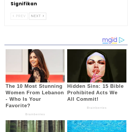
“Semoga pelaksanaan SKD CASN kali ini
Signifikan
hasilnya akan lebih baik dari sebelumnya.
PREV
NEXT
Saya juga berharap khususnya bagi putra-
putri daerah Boltim, agar bisa lolos passing
grade hingga tahapan selanjutnya dan bisa
mengabdi di daerah sendiri, ” harap Bupati.