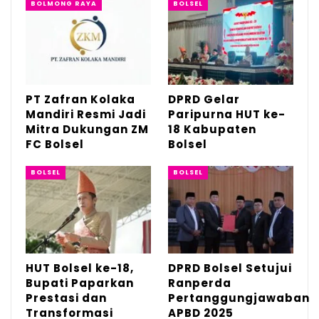
BOLMONG RAYA
BOLSEL
Bupati juga berharap, pelaksanaan SKD
CASN Boltim tahun ini akan banyak peserta
yang bisa lolos passing grade untuk lanjut
ke tahap berikutnya. Dengan demikian,
PT Zafran Kolaka
DPRD Gelar
seluruh formasi yang ada bisa terisi semua.
Mandiri Resmi Jadi
Paripurna HUT ke-
Mitra Dukungan ZM
18 Kabupaten
FC Bolsel
Bolsel
BOLSEL
BOLSEL
HUT Bolsel ke-18,
DPRD Bolsel Setujui
Bupati Paparkan
Ranperda
Prestasi dan
Pertanggungjawaban
Transformasi
APBD 2025