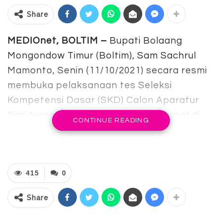
Share
MEDIOnet, BOLTIM –
Bupati Bolaang
Mongondow Timur (Boltim), Sam Sachrul
Mamonto, Senin (11/10/2021) secara resmi
membuka pelaksanaan tes Seleksi
Kompetensi Dasar (SKD) Calon Aparatur
Sipil Negara (CASN) Boltim, bertempat di
CONTINUE READING
Sutan Raja Hotel and Convention Center,
Manado.
Pada pelaksanaan kegiatan ini, Bupati
415
0
memberi support kepada ratusan peserta
yang berada di ruangan pelaksanaan SKD.
Share