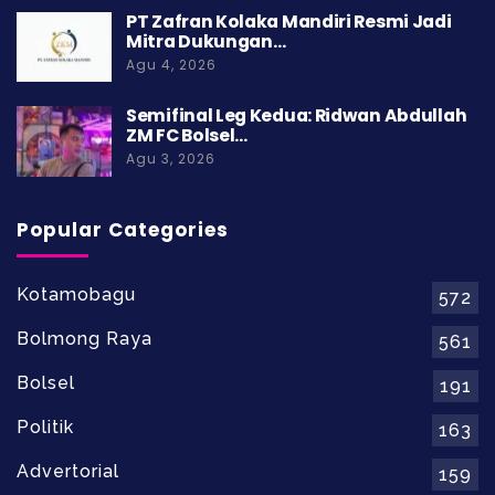
PT Zafran Kolaka Mandiri Resmi Jadi
Mitra Dukungan…
Agu 4, 2026
Semifinal Leg Kedua: Ridwan Abdullah
ZM FC Bolsel…
Agu 3, 2026
Popular Categories
Kotamobagu
572
Bolmong Raya
561
Bolsel
191
Politik
163
Advertorial
159