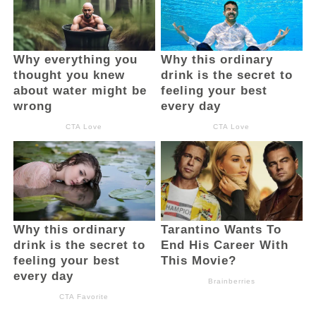
Di tempat yang sama, Kepala BKPSDM
Boltim Reza Mamonto, saat dikonfirmasi
mengatakan, untuk pelaksanaan SKD
Boltim berlangsung hingga Rabu
mendatang. “Selamat kepada para peserta
yang telah lolos Passing Grade. Tapi, ini
baru tahap pertama. Masih ada lagi tahap
selanjutnya. Sehingga di imbau kepada para
peserta yang lolos passing grade untuk
mempersiapkan diri menunggu perankingan
dan pelaksanaan SKB,” pungkas Reza.
(Advetorial/BM)