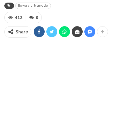
menegaskan bahwa walaupun pleno
Bawaslu Manado
tingkat Kota telah berakhir, namun masih
412
0
terdapat masalah yang perlu diselesaikan
sebagai bentuk penanganan pelanggaran.
Share
“Bawaslu telah memanggil 7 orang Petugas
Kelompok Penyelenggara Pemungutan
Suara (KPPS) Tempat Pemungutan Suara
(TPS) di 6 Kelurahan Sario, Kecamatan
Sario,” terangnya.
RELATED POSTS
Irvan Manggo Maju Calon Pengurus
Daerah TIDAR…
Apr 22, 2026