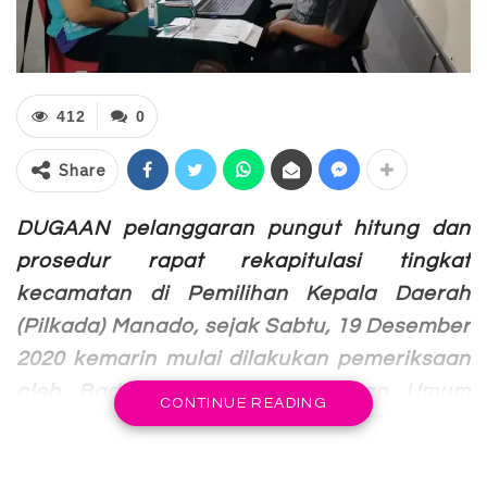
412
0
Share
DUGAAN pelanggaran pungut hitung dan
prosedur rapat rekapitulasi tingkat
kecamatan di Pemilihan Kepala Daerah
(Pilkada) Manado, sejak Sabtu, 19 Desember
2020 kemarin mulai dilakukan pemeriksaan
oleh Badan Pengawas Pemilihan Umum
CONTINUE READING
(Bawaslu) Kota Manado.
Ketua Bawaslu Manado, Marwan Karinda