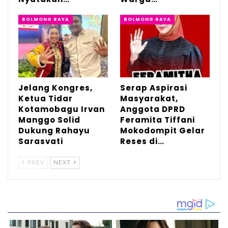
Marwan juga mengatakan walaupun pleno
BOLMONG RAYA
BOLMONG RAYA
sudah selesai, Bawaslu akan memproses
penanganan pelanggaran. “Ini sebagai
evaluasi untuk bekerja sebagai
penyelenggara harus profesional,” tutup
pria yang dikenal akrab dengan wartawan
Jelang Kongres,
Serap Aspirasi
Ketua Tidar
Masyarakat,
ini.
(ale/*)
Kotamobagu Irvan
Anggota DPRD
Manggo Solid
Feramita Tiffani
Dukung Rahayu
Mokodompit Gelar
Sarasvati
Reses di…
PREV
NEXT