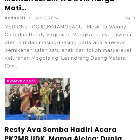
Mati…
Redaksi1
Sep 7, 2024
0
MEDIONET.CO.ID,KOTAMOBAGU--Meski dr Wenny
Gaib dan Rendy Virgiawan Mangkat hanya diwakili
oleh istri dari masing-masing pada acara resepsi
pernikahan salah satu anak dari tokoh masyarakat
Kelurahan Mogolaing, Lasindrang Daeng Matara
(Om…
BOLMONG RAYA
Resty Ava Somba Hadiri Acara
PK2MB UDK, Mama Aleica: Dunia