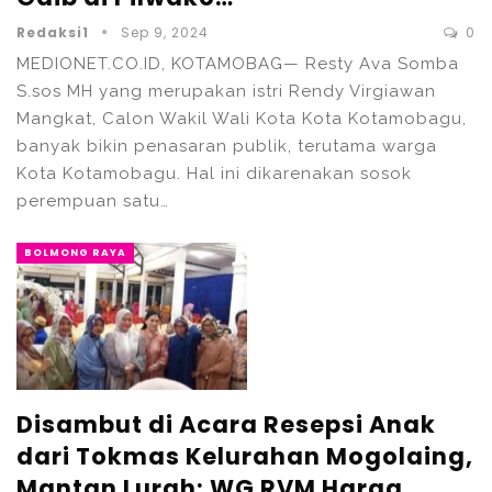
Redaksi1
Sep 9, 2024
0
MEDIONET.CO.ID, KOTAMOBAG— Resty Ava Somba
S.sos MH yang merupakan istri Rendy Virgiawan
Mangkat, Calon Wakil Wali Kota Kota Kotamobagu,
banyak bikin penasaran publik, terutama warga
Kota Kotamobagu. Hal ini dikarenakan sosok
perempuan satu…
BOLMONG RAYA
Disambut di Acara Resepsi Anak
dari Tokmas Kelurahan Mogolaing,
Mantan Lurah: WG RVM Harga