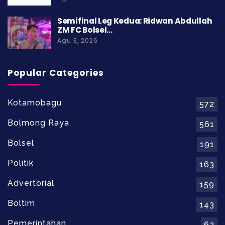
Semifinal Leg Kedua: Ridwan Abdullah
ZM FC Bolsel…
Agu 3, 2026
Popular Categories
Kotamobagu
572
Bolmong Raya
561
Bolsel
191
Politik
163
Advertorial
159
Boltim
143
Pemerintahan
63