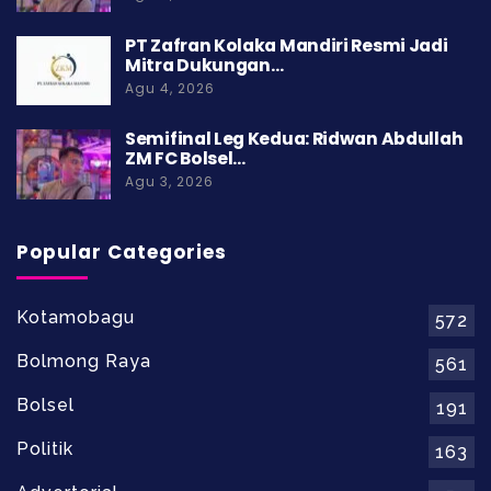
PT Zafran Kolaka Mandiri Resmi Jadi
Mitra Dukungan…
Agu 4, 2026
Semifinal Leg Kedua: Ridwan Abdullah
ZM FC Bolsel…
Agu 3, 2026
Popular Categories
Kotamobagu
572
Bolmong Raya
561
Bolsel
191
Politik
163