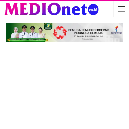
Optimis Tinggi, ZM FC Bertekad Boyong
Piala…
Agu 6, 2026
PT Zafran Kolaka Mandiri Resmi Jadi
Mitra…
Agu 4, 2026
Semifinal Leg Kedua: Ridwan Abdullah ZM
FC…
Agu 3, 2026
DPRD Gelar Paripurna HUT ke-18
Kabupaten…